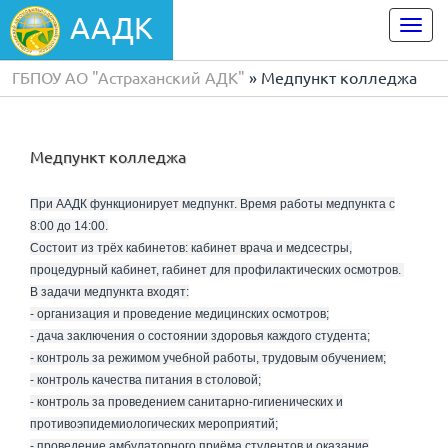
ААДК
Togg
navi
ГБПОУ АО "Астраханский АДК"
» Медпункт колледжа
Медпункт колледжа
При ААДК функционирует медпункт. Время работы медпункта с
8:00 до 14:00.
Состоит из трёх кабинетов: кабинет врача и медсестры,
процедурный кабинет, rабинет для профилактических осмотров.
В задачи медпункта входят:
- организация и проведение медицинских осмотров;
- дача заключения о состоянии здоровья каждого студента;
- контроль за режимом учебной работы, трудовым обучением;
- контроль качества питания в столовой;
- контроль за проведением санитарно-гигиенических и
противоэпидемиологических мероприятий;
- проведение амбулаторного приёма студентов и оказание